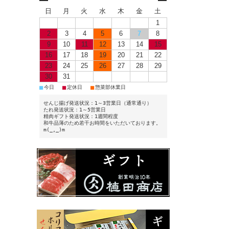
日
月
火
水
木
金
土
1
2
3
4
5
6
7
8
9
10
11
12
13
14
15
16
17
18
19
20
21
22
23
24
25
26
27
28
29
30
31
■
■
■
今日
定休日
惣菜部休業日
せんじ揚げ発送状況：1～3営業日（通常通り）
たれ発送状況：1～5営業日
精肉ギフト発送状況：1週間程度
和牛品薄のため若干お時間をいただいております。
m(_,_)m