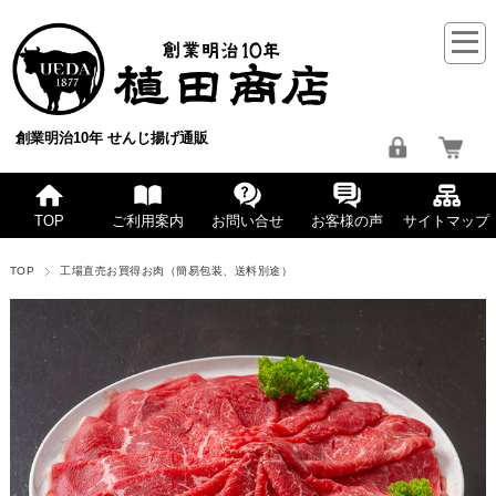
創業明治10年 せんじ揚げ通販
TOP
ご利用案内
お問い合せ
お客様の声
サイトマップ
TOP
工場直売お買得お肉（簡易包装、送料別途）