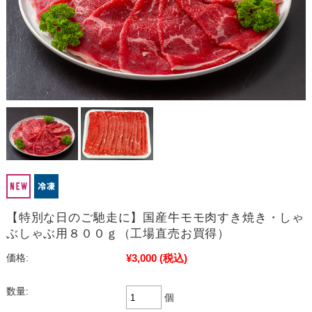
【特別な日のご馳走に】国産牛モモ肉すき焼き・しゃ
ぶしゃぶ用８００ｇ（工場直売お買得）
¥3,000
(税込)
価格:
数量:
個