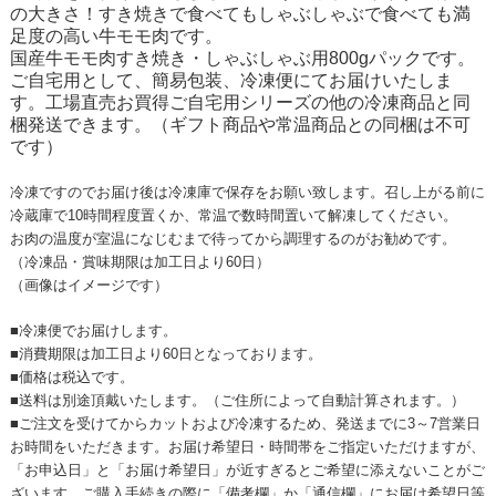
の大きさ！すき焼きで食べてもしゃぶしゃぶで食べても満
足度の高い牛モモ肉です。
国産牛モモ肉すき焼き・しゃぶしゃぶ用800gパックです。
ご自宅用として、簡易包装、冷凍便にてお届けいたしま
す。工場直売お買得ご自宅用シリーズの他の冷凍商品と同
梱発送できます。（ギフト商品や常温商品との同梱は不可
です）
冷凍ですのでお届け後は冷凍庫で保存をお願い致します。召し上がる前に
冷蔵庫で10時間程度置くか、常温で数時間置いて解凍してください。
お肉の温度が室温になじむまで待ってから調理するのがお勧めです。
（冷凍品・賞味期限は加工日より60日）
（画像はイメージです）
■冷凍便でお届けします。
■消費期限は加工日より60日となっております。
■価格は税込です。
■送料は別途頂戴いたします。（ご住所によって自動計算されます。）
■ご注文を受けてからカットおよび冷凍するため、発送までに3～7営業日
お時間をいただきます。お届け希望日・時間帯をご指定いただけますが、
「お申込日」と「お届け希望日」が近すぎるとご希望に添えないことがご
ざいます。ご購入手続きの際に「備考欄」か「通信欄」にお届け希望日等