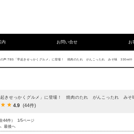
案内
お問い合せ
お
の声:TBS「早起きせっかくグルメ」に登場！ 焼肉のたれ がんこったれ みそ味 330ml※
早起きせっかくグルメ」に登場！ 焼肉のたれ がんこったれ みそ味 
4.9
(44件)
全44件） 1/5ページ
へ
最後へ