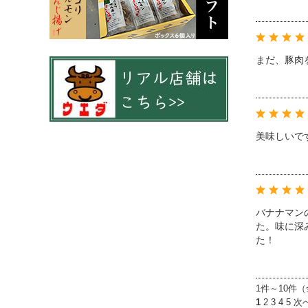
まだ、豚肉
美味しいで
バナナマン
た。味に深
た！
1件～10件（
1
2
3
4
5
次