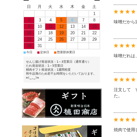
日
月
火
水
木
金
土
1
2
3
4
5
6
7
8
味噌だから
9
10
11
12
13
14
15
16
17
18
19
20
21
22
23
24
25
26
27
28
29
30
31
■
■
■
今日
定休日
惣菜部休業日
味噌だれは
せんじ揚げ発送状況：1～3営業日（通常通り）
たれ発送状況：1～5営業日
精肉ギフト発送状況：1週間程度
和牛品薄のため若干お時間をいただいております。
m(_,_)m
注文して 
た。
焼肉で使用