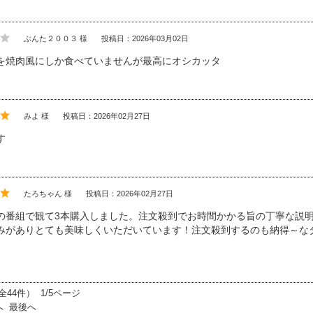
ぶんた２００３ 様
投稿日：2026年03月02日
を焼肉風にしか食べていませんが最高にオシカッタ
みよ 様
投稿日：2026年02月27日
す
たろちゃん 様
投稿日：2026年02月27日
の番組で観て3本購入しました。注文殺到でお時間かかる旨の丁寧な説
みがありとても美味しくいただいています！注文殺到するのも納得～な
全44件） 1/5ページ
へ
最後へ