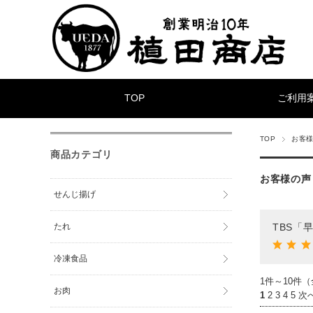
TOP
ご利用
TOP
お客様
商品カテゴリ
お客様の声
せんじ揚げ
たれ
TBS「
冷凍食品
1件～10件（
お肉
1
2
3
4
5
次